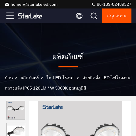
homer@starlakeled.com
86-139-02489327
สนุกสนาน
ผลิตภัณฑ์
บ้าน
>
ผลิตภัณฑ์
>
ไฟ LED โรงนา
>
ง่ายติดตั้ง LED ไฟโรงงาน
กลางแจ้ง IP65 120LM / W 5000K อุณหภูมิสี