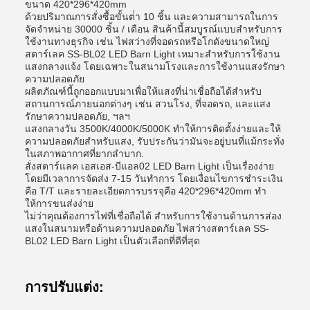
ขนาด 420*296*420mm
ด้วยปริมาณการสั่งซื้อขั้นต่ํา 10 ชิ้น และความสามารถในการ
จัดจําหน่าย 30000 ชิ้น / เดือน สินค้านี้สมบูรณ์แบบสําหรับการ
ใช้งานทางธุรกิจ เช่น ไฟสว่างที่จอดรถหรือโกดังขนาดใหญ่
สตาร์เลค SS-BL02 LED Barn Light เหมาะสําหรับการใช้งาน
แสงกลางแจ้ง โดยเฉพาะในสนามโรงและการใช้งานแสงรักษา
ความปลอดภัย
ผลิตภัณฑ์นี้ถูกออกแบบมาเพื่อให้แสงที่น่าเชื่อถือได้สําหรับ
สถานการณ์ภายนอกต่างๆ เช่น สวนโรง, ที่จอดรถ, และแสง
รักษาความปลอดภัย, ฯลฯ
แสงกลางวัน 3500K/4000K/5000K ทําให้การติดตั้งง่ายและให้
ความปลอดภัยสําหรับแสง, รับประกันว่ามันจะอยู่บนที่แม้กระทั่ง
ในสภาพอากาศที่ยากลําบาก.
สั่งสตาร์แลค เอสเอส-บีแอล02 LED Barn Light เป็นเรื่องง่าย
โดยมีเวลาการจัดส่ง 7-15 วันทําการ โดยเงื่อนไขการชําระเงิน
คือ T/T และรายละเอียดการบรรจุคือ 420*296*420mm ทํา
ให้การขนส่งง่าย
ไม่ว่าคุณต้องการไฟที่เชื่อถือได้ สําหรับการใช้งานด้านการส่อง
แสงในสนามหรือด้านความปลอดภัย ไฟสว่างสตาร์เลค SS-
BL02 LED Barn Light เป็นตัวเลือกที่ดีที่สุด
การปรับแต่ง: