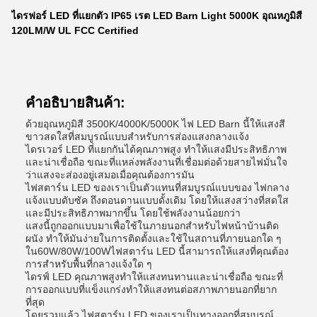
ไดรฟอร์ LED ที่แยกตัว IP65 เรต LED Barn Light 5000K อุณหภูมิสี
120LM/W UL FCC Certified
คําอธิบายสินค้า:
ด้วยอุณหภูมิสี 3500K/4000K/5000K ไฟ LED Barn นี้ให้แสงสี
ขาวสดใสที่สมบูรณ์แบบสําหรับการส่องแสงกลางแจ้ง
ไดรเวอร์ LED ที่แยกกันได้คุณภาพสูง ทําให้แสงมีประสิทธิภาพ
และน่าเชื่อถือ ขณะที่แหล่งพลังงานที่เชื่อมต่อด้วยสายไฟมั่นใจ
ว่าแสงจะส่องอยู่เสมอเมื่อคุณต้องการมัน
ไฟสตาร์น LED ของเราเป็นตัวแทนที่สมบูรณ์แบบของ ไฟกลาง
แจ้งแบบดับซัค ถึงดอนดานแบบดั้งเดิม โดยให้แสงสว่างที่สดใส
และมีประสิทธิภาพมากขึ้น โดยใช้พลังงานน้อยกว่า
แสงนี้ถูกออกแบบมาเพื่อใช้ในภายนอกสําหรับไฟหน้าบ้านติด
ผนัง ทําให้มันง่ายในการติดตั้งและใช้ในสถานที่ภายนอกใด ๆ
ใน
60W/80W/100W
ไฟสตาร์น LED นี้สามารถให้แสงที่คุณต้อง
การสําหรับพื้นที่กลางแจ้งใด ๆ
ไดรฟ์ LED คุณภาพสูงทําให้แสงทนทานและน่าเชื่อถือ ขณะที่
การออกแบบที่แข็งแกร่งทําให้แสงทนต่อสภาพภายนอกที่ยาก
ที่สุด
โดยรวมแล้ว ไฟสตาร์น LED ของเราเป็นทางออกที่สมบูรณ์