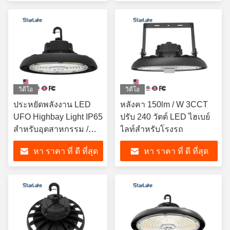
วิดีโอ
วิดีโอ
ประหยัดพลังงาน LED
หลังคา 150lm / W 3CCT
UFO Highbay Light IP65
ปรับ 240 วัตต์ LED ไฮเบย์
สําหรับอุตสาหกรรม /
ไลท์สําหรับโรงรถ
โกดัง
หา ราคา ที่ ดี ที่สุด
หา ราคา ที่ ดี ที่สุด