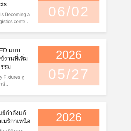
cts
06/02
 Is Becoming a
 the United
ons are
l
ttage and
 LED แบบ
2026
ty owners,
งานที่เพิ่ม
project
กรรม
05/27
ater emphasis
 Fixtures ดู
hen selecting
รณ์
,
งงาน
y lights are
ระบบ ไฟ ที่
cale logistics
นการส่องแสง
age electrical
กําลังปรับปรุง
ย์กําลังแก้
 place. These
2026
คลังสินค้า
y project
เมริกาเหนือ
ยังคงปรับปรุง
ighting