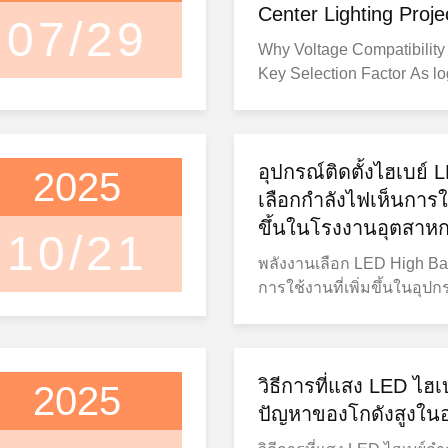
Center Lighting Proje
07/29
Why Voltage Compatibility
Key Selection Factor As logistics centers
continue expanding across
States, lighting specificati
evolving beyond traditiona
considerations such as wa
อุปกรณ์ติดตั้งไฮเบย์
2025
lumen output. Today, facili
เลือกกำลังไฟเห็นการใช้
electrical contractors, and 
ขึ้นในโรงงานอุตสาห
10/21
engineers are placing gre
พลังงานเลือก LED High Bay
on voltage compatibility w
การใช้งานที่เพิ่มขึ้นในอุปก
industrial lighting systems. In particular
อุตสาหกรรม เหตุ ผล ที่ โร
347V and 480V LED high ba
อุตสาหกรรม เปลี่ยน ไป ใช้ 
gaining attention in large-s
อ่อนโยน ความต้องการด้า
facilities where higher-volt
อุตสาหกรรมในอเมริกาเหนือ
วิธีการที่แสง LED ไฮเบ
infrastructure is already in
2025
ให้ซับซ้อนมากขึ้น เนื่องจาก
voltage options can simplif
ปัญหาของโกดังสูงในอ
โรงงาน และศูนย์ logistics 
integration and help align l