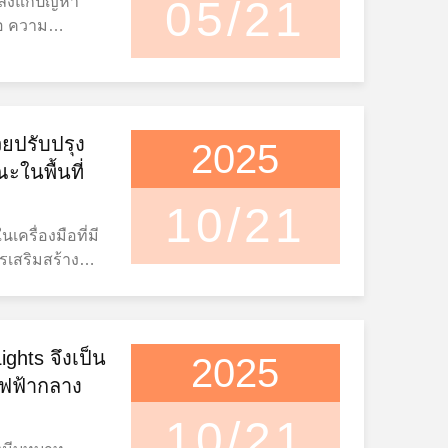
าลังแก้ปัญหา
05/21
พวกเขาแทนที่
ding power
ือ ความ
บริหารอํานวยกา
 การ ไฟสว่าง ที่
นวยการอํานวย
fillment
็บสินค้าและ
ํานวยการอํา
the clock,
ฐอเมริกาและ
ยนแปลงนี้เป็น
-compatible
ละเวลาการทํา
้า LED ที่
me an important
วยปรับปรุง
ิ่มขึ้นและศูนย์
2025
้รับการรับรอง
anning.
านที่อัตโนมัติ
ในพื้นที่
การค้าและ
80V Industrial
ดิมกําลังเผชิญ
ไฟฟ้าไฟฟ้าแบบ
10/21
ประสิทธิภาพ
่สามารถเลือก
277V systems,
ุงรักษา, และ
ถปรับปริมาณผลิต
ten utilize
รเสริมสร้าง
ับผู้บริหาร
รปรับปรุง
orks. 347V
่ว่าจะในสวน
ให้เป็น LED
ลังสินค้าและ
นจอดรถ การ
ม่เกี่ยวกับการ
ต่าง ๆ การส่อง
stribution
ดความเสี่ยงของ
ากกว่าการบรรลุ
สามารถทําให้กา
ities Large
กรรมไฟ LED ติด
ghts จึงเป็น
2025
ในระยะยาวใน
นค้าง่ายขึ้น
anadian
แปลงนี้ด้วย
ฟฟ้ากลาง
่ต้องการ.
งานได้คือ
ที่ทันสมัย
นค้ามุ่งเน้นต่อ
ที่สามารถเลือก
lectrical
10/21
หมาหรือผู้
 supporting