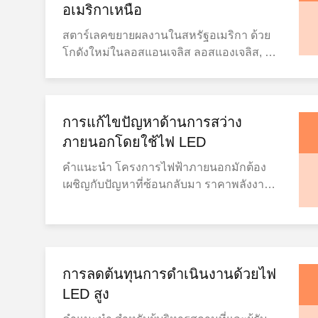
อเมริกาเหนือ
สตาร์เลคขยายผลงานในสหรัฐอเมริกา ด้วย
โกดังใหม่ในลอสแอนเจลิส ลอสแองเจลิส, CA
̇ กรกฎาคม 2026สตาร์เลิค ไลท์ติ้ง ผู้ผลิต
ไฟฟ้า LED ประจําอุตสาหกรรมและพาณิชย์
ประกาศเปิดศูนย์จําหน่ายใหม่สุดใน
ลอสแองเจลิส ประเทศแคลิฟอร์เนียการขยาย
การแก้ไขปัญหาด้านการสว่าง
ทางกลยุทธ์นี้เป็นจุดสําคัญในการมุ่งมั่นของ
ภายนอกโดยใช้ไฟ LED
บริษัทในการให้บริการลูกค้าอเมริกาเหนือ
คําแนะนํา โครงการไฟฟ้าภายนอกมักต้อง
ด้วยการจัดส่งที่รวดเร็ว, ความสามารถในการ
เผชิญกับปัญหาที่ซ้อนกลับมา ราคาพลังงาน
จัดเก็บสินค้าที่ใหญ่กว่า และการสนับสนุนใน
สูง การบํารุงรักษาบ่อย การสว่างที่ไม่ดี และ
ท้องถิ่นที่ไม่มีคู่แข่ง เครือข่ายโกดังคู่: การ
การออกแบบที่เก่าแก่ ที่ไม่ตรงกับ
ครอบคลุมจากฝั่งไปฝั่ง ด้วยการเพิ่มอํานวย
สถาปัตยกรรมที่ทันสมัยหลอดไฟ LEDได้
ความสะดวกของ LA, สตาร์เลคตอนนี้ดําเนิน
ปรากฏขึ้นเป็นคําตอบที่ครบวงจรสําหรับ
การสองโกดังที่เต็มที่ในสหรัฐอเมริกา: สถาน
ปัญหาเหล่านี้ โดยให้บริการความเป็นเลิศทาง
การลดต้นทุนการดําเนินงานด้วยไฟ
ที่ขนาดประกอบ ลอสแองเจลิส,
เทคนิคและความยืดหยุ่นทางด้านความ
CA(ใหม่)30มากกว่า 1,000 ตารางฟุตทะเล
LED สูง
งดงาม ปัญหาที่ 1: การบริโภคพลังงานสูง
ตะวันตก ทะเลตะวันตกเฉียงเหนือ ทะเลตะวัน