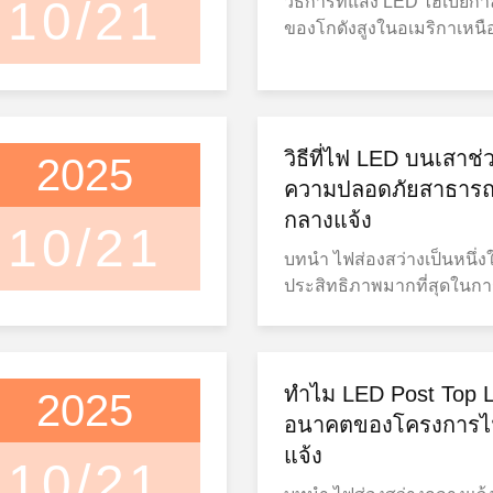
10/21
วิธีการที่แสง LED ไฮเบย์กํ
พื้นฐานการดําเนินงานของ
systems with existing buil
ของโกดังสูงในอเมริกาเหน
จะพึ่งพาการติดตั้งผลิต, ผู้
distribution designs. For warehouses,
ต้องการ ที่ เพิ่ม ขึ้น สําหรับ
รอํานวยการอํานวยการอํา
distribution centers, and ful
น่า เชื่อถือ ได้ สถานที่จัดเก
การอํานวยการอํานวยการอ
facilities operating around 
อุปกรณ์ logistics ทั่วสหรั
นวยการอํานวยการ การเปลี่
selecting the right voltage
แคนาดา ยังคงขยายขนาดแ
เหตุผลหนึ่งที่ทําให้ไฟฟ้าไฟฟ
lighting solution has beco
วิธีที่ไฟ LED บนเสาช่
2025
งานเมื่อความสูงของเพดานเพ
สามารถเลือกพลังงานได้ ได
part of long-term facility pl
จัดจําหน่ายใช้กระแสการทําง
ความปลอดภัยสาธารณะ
อย่างกว้างขวางในอุปกรณ์
Understanding 347V and 4
มากขึ้น, ระบบไฟฟ้าแบบดั้งเ
กลางแจ้ง
อุตสาหกรรม ไม่เหมือนกับ
Power Systems While many commercial
10/21
กับข้อจํากัดใหม่ ๆ ในด้าน
คงที่แบบดั้งเดิม ไฟไฟฟ้าที
buildings operate on 120-
บทนำ ไฟส่องสว่างเป็นหนึ่งในเครื่องมือที่มี
พลังงาน, การเข้าถึงการบําร
พลังงานได้ ให้ผู้ใช้สามาร
larger industrial facilities of
ประสิทธิภาพมากที่สุดในกา
ความสม่ําเสมอของแสง สําหร
ได้โดยตรงในสถานที่และกา
higher-voltage electrical netw
ความปลอดภัยสาธารณะ ไม
สถานที่หลายคนการปรับปรุง
อุปกรณ์ในอนาคต. สําหรับค
Applications 347V is commonly found in:
สาธารณะ ทางเดิน หรือลา
high bay lighting กลายเป็นไ
สถานที่ผลิตที่ใช้งานในโซน
Commercial warehouses Di
ส่องสว่างที่เหมาะสมช่วยล
เปลี่ยนพลังงานง่ายๆ และม
แสงที่สามารถปรับผลิตได้ 
centers Manufacturing facil
อุบัติเหตุและยับยั้งอาชญา
ทําไม LED Post Top Li
2025
ความมั่นคงในการทํางาน
รกํากับรายละเอียดและคลังสิ
retail storage buildings C
ตั้งบนเสากำลังนำการเปลี่ยน
อนาคตของโครงการไ
สภาพแวดล้อมอุตสาหกรรมที
ไฟไฟฟ้าที่สามารถเลือกพลัง
industrial projects This voltage is
ประสิทธิภาพและการออกแบบ
ปัจจุบัน โครงการไฟฟ้าคลังสิ
แจ้ง
อะไร? เครื่องปรับแสง LED 
frequently used to reduce e
10/21
ทัศนวิสัยที่เหนือกว่า ไฟ LED ติดตั้งบนเสา
การ: การส่องแสงแบบเดียวกันสําหรับทาง
พลังงานได้ สามารถให้ผู้รับเ
current requirements while